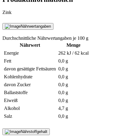
Zink
Nährwertangaben
Durchschnittliche Nährwertangaben je 100 g
Nährwert
Menge
Energie
262 kJ / 62 kcal
Fett
0,0 g
davon gesättigte Fettsäuren
0,0 g
Kohlenhydrate
0,0 g
davon Zucker
0,0 g
Ballaststoffe
0,0 g
Eiweiß
0,0 g
Alkohol
4,7 g
Salz
0,0 g
Nährstoffgehalt