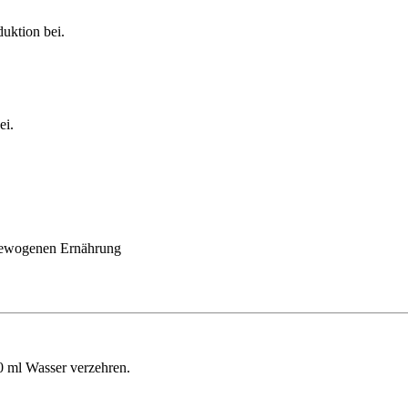
uktion bei.
ei.
sgewogenen Ernährung
0 ml Wasser verzehren.