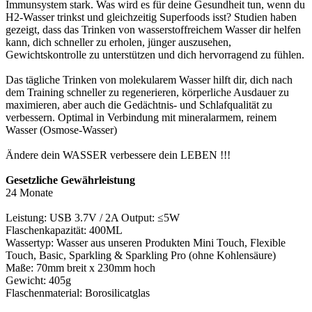
Immunsystem stark. Was wird es für deine Gesundheit tun, wenn du
H2-Wasser trinkst und gleichzeitig Superfoods isst? Studien haben
gezeigt, dass das Trinken von wasserstoffreichem Wasser dir helfen
kann, dich schneller zu erholen, jünger auszusehen,
Gewichtskontrolle zu unterstützen und dich hervorragend zu fühlen.
Das tägliche Trinken von molekularem Wasser hilft dir, dich nach
dem Training schneller zu regenerieren, körperliche Ausdauer zu
maximieren, aber auch die Gedächtnis- und Schlafqualität zu
verbessern. Optimal in Verbindung mit mineralarmem, reinem
Wasser (Osmose-Wasser)
Ändere dein WASSER verbessere dein LEBEN !!!
Gesetzliche Gewährleistung
24 Monate
Leistung: USB 3.7V / 2A Output: ≤5W
Flaschenkapazität: 400ML
Wassertyp: Wasser aus unseren Produkten Mini Touch, Flexible
Touch, Basic, Sparkling & Sparkling Pro (ohne Kohlensäure)
Maße: 70mm breit x 230mm hoch
Gewicht: 405g
Flaschenmaterial: Borosilicatglas