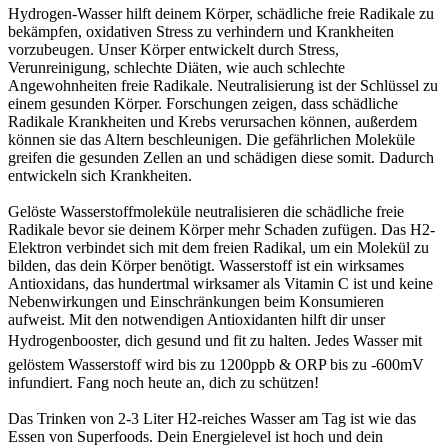
Hydrogen-Wasser hilft deinem Körper, schädliche freie Radikale zu
bekämpfen, oxidativen Stress zu verhindern und Krankheiten
vorzubeugen. Unser Körper entwickelt durch Stress,
Verunreinigung, schlechte Diäten, wie auch schlechte
Angewohnheiten freie Radikale. Neutralisierung ist der Schlüssel zu
einem gesunden Körper. Forschungen zeigen, dass schädliche
Radikale Krankheiten und Krebs verursachen können, außerdem
können sie das Altern beschleunigen. Die gefährlichen Moleküle
greifen die gesunden Zellen an und schädigen diese somit. Dadurch
entwickeln sich Krankheiten.
Gelöste Wasserstoffmoleküle neutralisieren die schädliche freie
Radikale bevor sie deinem Körper mehr Schaden zufügen. Das H2-
Elektron verbindet sich mit dem freien Radikal, um ein Molekül zu
bilden, das dein Körper benötigt. Wasserstoff ist ein wirksames
Antioxidans, das hundertmal wirksamer als Vitamin C ist und keine
Nebenwirkungen und Einschränkungen beim Konsumieren
aufweist. Mit den notwendigen Antioxidanten hilft dir unser
Hydrogenbooster, dich gesund und fit zu halten. Jedes Wasser mit
gelöstem Wasserstoff wird bis zu 1200ppb & ORP bis zu -600mV
infundiert. Fang noch heute an, dich zu schützen!
Das Trinken von 2-3 Liter H2-reiches Wasser am Tag ist wie das
Essen von Superfoods. Dein Energielevel ist hoch und dein